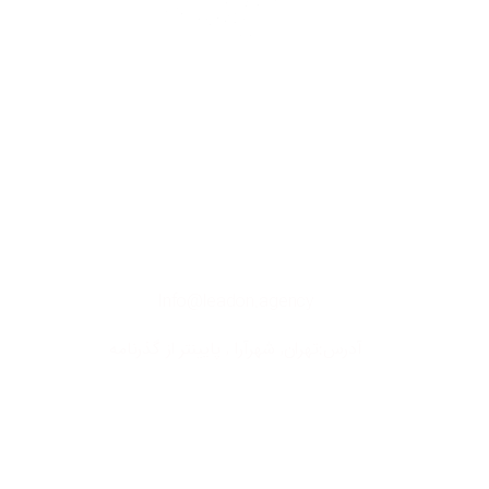
آژانس بازاریابی لیدان، یک آژانس دیجیتال مارکتینگ است که خدمات
دیجتال مارکتینگ، استراتژی، برند، مشاوره، تبلیغات، طراحی سایت و
بازاریابی شبکه‌های اجتماعی را دارد.
ارتباط
با
ما
Info@leadon.agency
آدرس:تهران, شهرآرا , پایینتر از گذرنامه