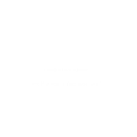
آژانس بازاریابی لیدان، یک آژانس دیجیتال مارکتینگ است که خدمات
دیجتال مارکتینگ، استراتژی، برند، مشاوره، تبلیغات، طراحی سایت و
بازاریابی شبکه‌های اجتماعی را دارد.
ارتباط
با
ما
Info@leadon.agency
آدرس:تهران, شهرآرا , پایینتر از گذرنامه
دسترسی
سریع