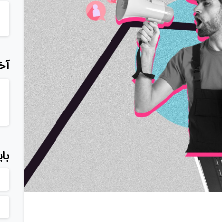
آخ
بای
1
0