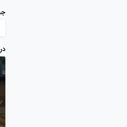
جس
در